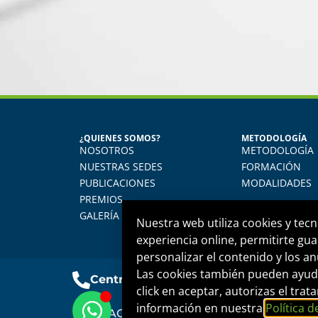
ANTONIO GUTIERREZ AVALOS
¿QUIENES SOMOS?
METODOLOGÍA
Diplomado en Salud Ocupacional y Medicina del Trabajo
NOSOTROS
METODOLOGÍA
El diplomado me permitió conocer aspectos relacionados 
NUESTRAS SEDES
FORMACIÓN
salud de los trabajadores y todo en el marco a la ley vige
PUBLICACIONES
MODALIDADES
peruana. Agradezco a FIDE por mantenernos actualizados
PREMIOS
temas tan importantes para nuestro desarrollo profesion
GALERÍA
Nuestra web utiliza cookies y tecn
experiencia online, permitirte gua
personalizar el contenido y los an
Las cookies también pueden ayuda
Central telefónica
+51 1 500 6133
click en aceptar, autorizas el tr
información en nuestra
Política d
FORMACIÓN INTEGRAL Y DESARROLLO EM