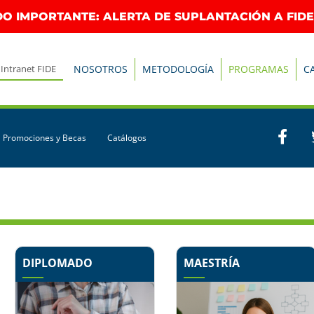
O IMPORTANTE: ALERTA DE SUPLANTACIÓN A FIDE
Intranet FIDE
NOSOTROS
METODOLOGÍA
PROGRAMAS
C
Promociones y Becas
Catálogos
DIPLOMADO
MAESTRÍA