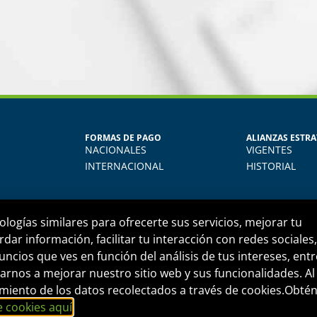
MARÍA JESÚS AL
FORMAS DE PAGO
ALIANZAS ESTRA
Egresada del Diplom
NACIONALES
VIGENTES
a la
Aprendí muchísimo. Uso todo
INTERNACIONAL
HISTORIAL
nte
diario, actualmente me dese
 en
empresa do
al.
ologías similares para ofrecerte sus servicios, mejorar tu
rdar información, facilitar tu interacción con redes sociales,
uncios que ves en función del análisis de tus intereses, entr
rnos a mejorar nuestro sitio web y sus funcionalidades. Al
informes@fide.edu.pe
Edificio T-Tower Of. 2
atamiento de los datos recolectados a través de cookies.Obté
e cookies aquí
.
PRESARIAL S.A.C.