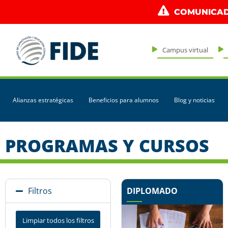
COMUNICAD
Campus virtual
Alianzas estratégicas
Beneficios para alumnos
Blog y noticias
PROGRAMAS Y CURSOS
DIPLOMADO
Filtros
Limpiar todos los filtros