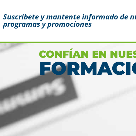
Suscríbete y mantente informado de n
programas y promociones
Conoce aquí las razones
porque nos eligen
Ver más
CONFÍAN EN NUE
FORMACI