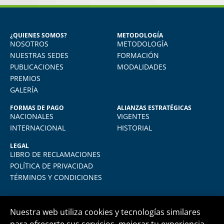
CARPIO
Egresada del Diploma en Recursos
Humanos
¿QUIENES SOMOS?
METODOLOGÍA
NOSOTROS
METODOLOGÍA
Aprendí muchísimo. Uso todo lo aprendido
en mi quehacer diario, actualmente me
NUESTRAS SEDES
FORMACIÓN
desempeño como jefe de RRHH en la
PUBLICACIONES
MODALIDADES
empresa donde laboro.
PREMIOS
GALERÍA
FORMAS DE PAGO
ALIANZAS ESTRATÉGICAS
NACIONALES
VIGENTES
INTERNACIONAL
HISTORIAL
LEGAL
LIBRO DE RECLAMACIONES
POLÍTICA DE PRIVACIDAD
TÉRMINOS Y CONDICIONES
Nuestra web utiliza cookies y tecnologías similares
para ofrecerte sus servicios, mejorar tu experiencia