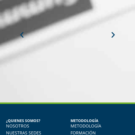
MARÍA JESÚS ALVAREZ DEL
CARPIO
Egresada del Diploma en Recursos
Humanos
¿QUIENES SOMOS?
METODOLOGÍA
NOSOTROS
METODOLOGÍA
Aprendí muchísimo. Uso todo lo aprendido
en mi quehacer diario, actualmente me
NUESTRAS SEDES
FORMACIÓN