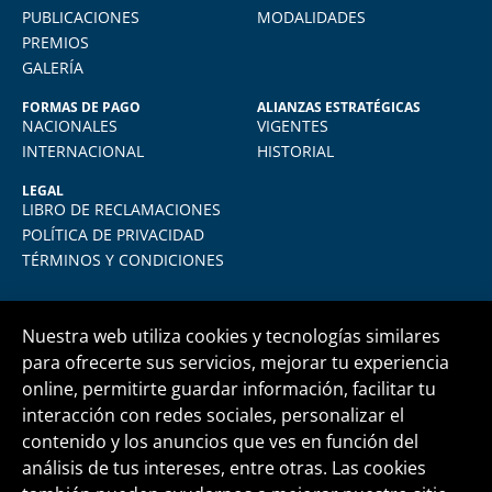
desempeño como jefe de RRHH en la
PUBLICACIONES
MODALIDADES
empresa donde laboro.
PREMIOS
GALERÍA
FORMAS DE PAGO
ALIANZAS ESTRATÉGICAS
NACIONALES
VIGENTES
INTERNACIONAL
HISTORIAL
LEGAL
LIBRO DE RECLAMACIONES
POLÍTICA DE PRIVACIDAD
TÉRMINOS Y CONDICIONES
Nuestra web utiliza cookies y tecnologías similares
para ofrecerte sus servicios, mejorar tu experiencia
online, permitirte guardar información, facilitar tu
Central telefónica
+51 1 500 6133
interacción con redes sociales, personalizar el
contenido y los anuncios que ves en función del
análisis de tus intereses, entre otras. Las cookies
informes@fide.edu.pe