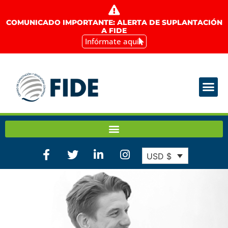
COMUNICADO IMPORTANTE: ALERTA DE SUPLANTACIÓN
A FIDE
Infórmate aquí
USD $