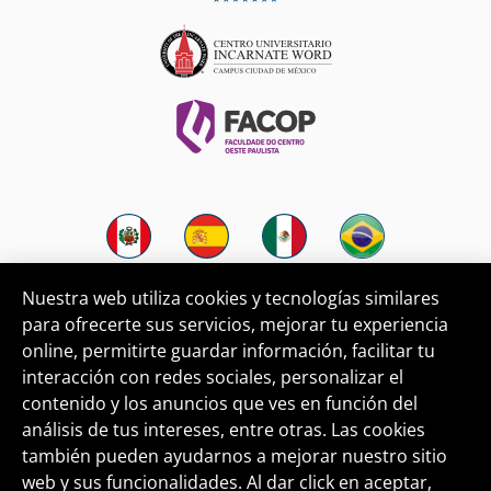
Nuestra web utiliza cookies y tecnologías similares
para ofrecerte sus servicios, mejorar tu experiencia
online, permitirte guardar información, facilitar tu
Conoce nuestros diplomados y
interacción con redes sociales, personalizar el
cursos en
w
w
w
.
f
d
e
.
e
d
u
.
p
e
contenido y los anuncios que ves en función del
análisis de tus intereses, entre otras. Las cookies
también pueden ayudarnos a mejorar nuestro sitio
web y sus funcionalidades. Al dar click en aceptar,