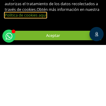
autorizas el tratamiento de los datos recolectados a
través de cookies.Obtén más información en nuestra
Política de cookies aquí
.
Aceptar
www.ﬁde.edu.pe/webinar