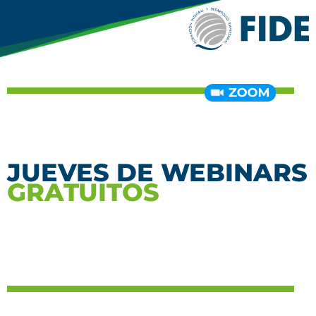
JUEVES DE WEBINARS
G
R
A
T
U
I
T
O
S