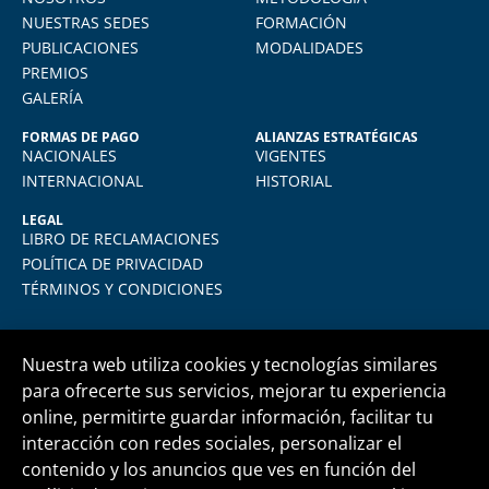
total comodidad desde mi casa. La
NUESTRAS SEDES
FORMACIÓN
plataforma virtual de FIDE es muy intuitiva
PUBLICACIONES
MODALIDADES
y muy amigable. La enseñanza virtual es
PREMIOS
igual de exigente como cualquier programa
GALERÍA
presencial. Los recomiendo.
FORMAS DE PAGO
ALIANZAS ESTRATÉGICAS
NACIONALES
VIGENTES
INTERNACIONAL
HISTORIAL
LEGAL
LIBRO DE RECLAMACIONES
POLÍTICA DE PRIVACIDAD
TÉRMINOS Y CONDICIONES
Nuestra web utiliza cookies y tecnologías similares
para ofrecerte sus servicios, mejorar tu experiencia
online, permitirte guardar información, facilitar tu
Central telefónica
+51 1 500 6133
interacción con redes sociales, personalizar el
contenido y los anuncios que ves en función del