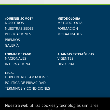
MIGUEL ANGEL DE LA CRUZ
GÓNGORA
Seguridad Industrial y Salud en el
Trabajo
¿QUIENES SOMOS?
METODOLOGÍA
NOSOTROS
METODOLOGÍA
o
Vivo en Arequipa y llevé el diploma con
total comodidad desde mi casa. La
NUESTRAS SEDES
FORMACIÓN
plataforma virtual de FIDE es muy intuitiva
PUBLICACIONES
MODALIDADES
y muy amigable. La enseñanza virtual es
PREMIOS
igual de exigente como cualquier programa
GALERÍA
presencial. Los recomiendo.
FORMAS DE PAGO
ALIANZAS ESTRATÉGICAS
NACIONALES
VIGENTES
INTERNACIONAL
HISTORIAL
LEGAL
LIBRO DE RECLAMACIONES
POLÍTICA DE PRIVACIDAD
TÉRMINOS Y CONDICIONES
Nuestra web utiliza cookies y tecnologías similares