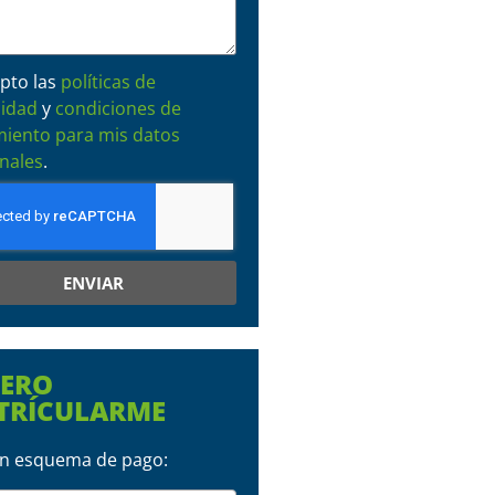
pto las
políticas de
cidad
y
condiciones de
miento para mis datos
nales
.
ENVIAR
IERO
TRÍCULARME
 un esquema de pago: