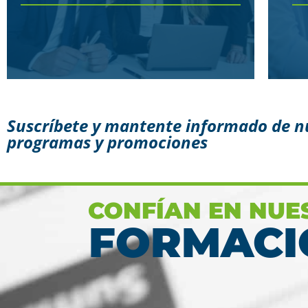
Suscríbete y mantente informado de n
programas y promociones
Conoce aquí las razones
porque nos eligen
Ver más
CONFÍAN EN NUE
FORMACI