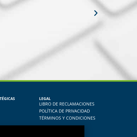
VAREZ DEL CARPIO
TÉGICAS
LEGAL
a en Recursos Humanos
LIBRO DE RECLAMACIONES
 lo aprendido en mi quehacer
Vivo
POLÍTICA DE PRIVACIDAD
mpeño como jefe de RRHH en la
TÉRMINOS Y CONDICIONES
nde laboro.