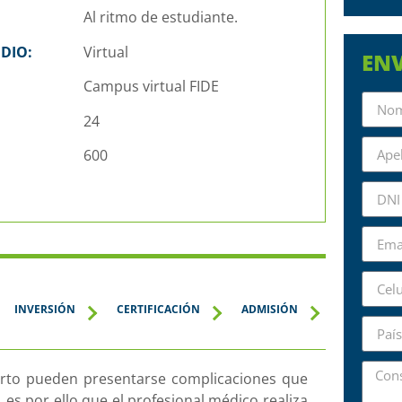
Al ritmo de estudiante.
DIO:
Virtual
ENV
Campus virtual FIDE
24
600
INVERSIÓN
CERTIFICACIÓN
ADMISIÓN
parto pueden presentarse complicaciones que
es por ello que el profesional médico realiza