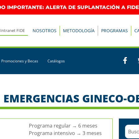
O IMPORTANTE: ALERTA DE SUPLANTACIÓN A FIDE
Intranet FIDE
NOSOTROS
METODOLOGÍA
PROGRAMAS
C
Promociones y Becas
Catálogos
 EMERGENCIAS GINECO-O
Programa regular → 6 meses
Programa intensivo → 3 meses