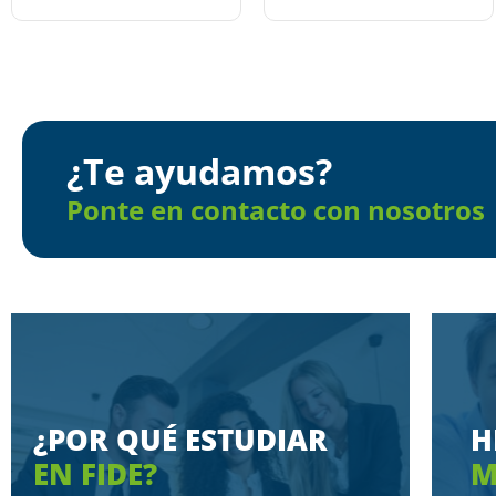
¿Te ayudamos?
Ponte en contacto con nosotros
¿POR QUÉ ESTUDIAR
H
EN FIDE?
M