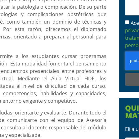
atar la patología o complicación. De su parte
ogías y complicaciones obstétricas que
ebé, como también un dominio de técnicas y
Ace
. Por esta razón, ofrecemos el diplomado
priva
icas
, orientado a preparar al personal para
trata
perso
rmite a los estudiantes cursar programas
ción. Esta modalidad fomenta el pensamiento
 de encuentros presenciales entre profesores y
rtual. Mediante el Aula Virtual FIDE, los
adas al nivel de dificultad de cada curso.
 competencias, habilidades y capacidades,
n entorno exigente y competitivo.
QU
udas, orientarte y evaluarte. Durante todo el
MA
 de comunicarte con el equipo de Asesoría
u consulta al docente responsable del módulo
Elija
 y especializada.