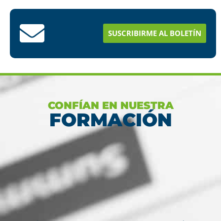
Conoce aquí como puedes terminar tus
estudios en menos tiempo
SUSCRIBIRME AL BOLETÍN
Ver más
CONFÍAN EN NUESTRA
FORMACIÓN