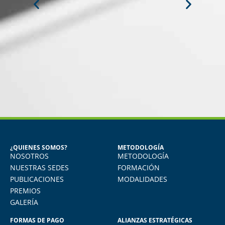
MIGUEL ANGEL DE LA CRUZ
GÓNGORA
Seguridad Industrial y Salud en el
Trabajo
¿QUIENES SOMOS?
METODOLOGÍA
NOSOTROS
METODOLOGÍA
o
Vivo en Arequipa y llevé el diploma con
total comodidad desde mi casa. La
NUESTRAS SEDES
FORMACIÓN
plataforma virtual de FIDE es muy intuitiva
PUBLICACIONES
MODALIDADES
y muy amigable. La enseñanza virtual es
PREMIOS
igual de exigente como cualquier programa
GALERÍA
presencial. Los recomiendo.
FORMAS DE PAGO
ALIANZAS ESTRATÉGICAS