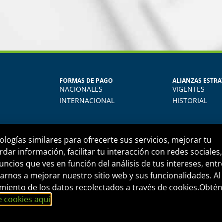
MARÍA JESÚS ALVAREZ DEL CARPIO
FORMAS DE PAGO
ALIANZAS ESTRA
Egresada del Diploma en Recursos Humanos
NACIONALES
VIGENTES
rendí muchísimo. Uso todo lo aprendido en mi quehacer
INTERNACIONAL
HISTORIAL
rio, actualmente me desempeño como jefe de RRHH en la
empresa donde laboro.
ologías similares para ofrecerte sus servicios, mejorar tu
rdar información, facilitar tu interacción con redes sociales,
uncios que ves en función del análisis de tus intereses, entr
rnos a mejorar nuestro sitio web y sus funcionalidades. Al
informes@fide.edu.pe
Edificio T-Tower Of. 2
atamiento de los datos recolectados a través de cookies.Obté
e cookies aquí
.
PRESARIAL S.A.C.