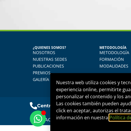
ERREZ AVALOS
¿QUIENES SOMOS?
METODOLOGÍA
nal y Medicina del Trabajo
NOSOTROS
METODOLOGÍA
er aspectos relacionados a la
Ap
NUESTRAS SEDES
FORMACIÓN
o en el marco a la ley vigente
dia
PUBLICACIONES
MODALIDADES
 mantenernos actualizados en
PREMIOS
stro desarrollo profesional.
GALERÍA
Nuestra web utiliza cookies y tecn
experiencia online, permitirte gua
personalizar el contenido y los an
Las cookies también pueden ayuda
Central telefónica
+51 1 500 6133
click en aceptar, autorizas el tr
información en nuestra
Política d
FORMACIÓN INTEGRAL Y DESARROLLO EM