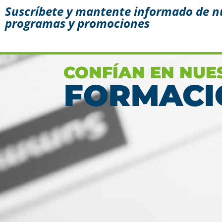
Suscríbete y mantente informado de n
programas y promociones
Conoce aquí las razones
porque nos eligen
Ver más
CONFÍAN EN NUE
FORMACI