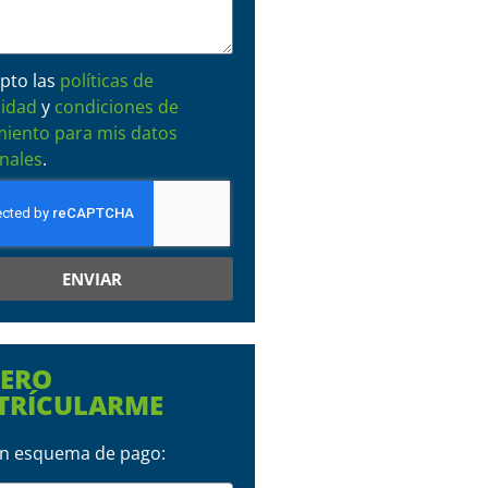
pto las
políticas de
cidad
y
condiciones de
miento para mis datos
nales
.
ENVIAR
IERO
TRÍCULARME
 un esquema de pago: