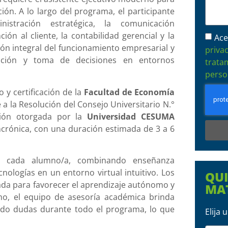
ción. A lo largo del programa, el participante
istración estratégica, la comunicación
ión al cliente, la contabilidad gerencial y la
Ace
sión integral del funcionamiento empresarial y
priva
nación y toma de decisiones en entornos
trata
perso
 y certificación de la
Facultad de Economía
 a la Resolución del Consejo Universitario N.°
ción otorgada por la
Universidad CESUMA
ncrónica, con una duración estimada de 3 a 6
e cada alumno/a, combinando enseñanza
ologías en un entorno virtual intuitivo. Los
QU
da para favorecer el aprendizaje autónomo y
MA
mo, el equipo de asesoría académica brinda
do dudas durante todo el programa, lo que
Elija