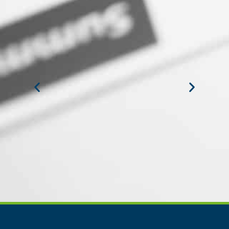
MARÍA JESÚS ALVAREZ DEL
CARPIO
Egresada del Diploma en Recursos
Humanos