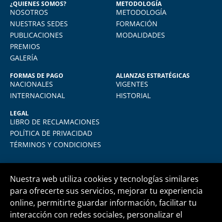
¿QUIENES SOMOS?
METODOLOGÍA
NOSOTROS
METODOLOGÍA
Aprendí muchísimo. Uso todo lo aprendido
en mi quehacer diario, actualmente me
NUESTRAS SEDES
FORMACIÓN
desempeño como jefe de RRHH en la
PUBLICACIONES
MODALIDADES
empresa donde laboro.
PREMIOS
GALERÍA
FORMAS DE PAGO
ALIANZAS ESTRATÉGICAS
NACIONALES
VIGENTES
INTERNACIONAL
HISTORIAL
LEGAL
LIBRO DE RECLAMACIONES
POLÍTICA DE PRIVACIDAD
TÉRMINOS Y CONDICIONES
Nuestra web utiliza cookies y tecnologías similares
para ofrecerte sus servicios, mejorar tu experiencia
online, permitirte guardar información, facilitar tu
Central telefónica
+51 1 500 6133
interacción con redes sociales, personalizar el