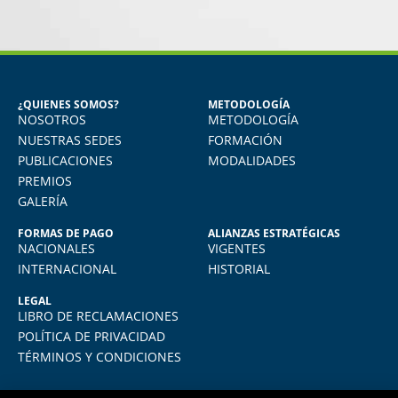
MIGUEL ANGEL DE LA CRUZ
GÓNGORA
Seguridad Industrial y Salud en el
Trabajo
¿QUIENES SOMOS?
METODOLOGÍA
NOSOTROS
METODOLOGÍA
o
Vivo en Arequipa y llevé el diploma con
total comodidad desde mi casa. La
NUESTRAS SEDES
FORMACIÓN
plataforma virtual de FIDE es muy intuitiva
PUBLICACIONES
MODALIDADES
y muy amigable. La enseñanza virtual es
PREMIOS
igual de exigente como cualquier programa
GALERÍA
presencial. Los recomiendo.
FORMAS DE PAGO
ALIANZAS ESTRATÉGICAS
NACIONALES
VIGENTES
INTERNACIONAL
HISTORIAL
LEGAL
LIBRO DE RECLAMACIONES
POLÍTICA DE PRIVACIDAD
TÉRMINOS Y CONDICIONES