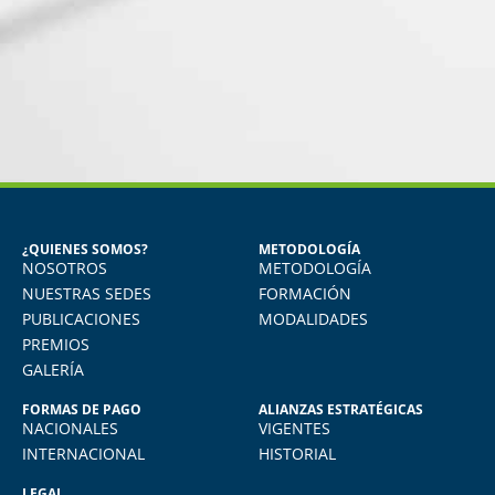
MIGUEL ANGEL DE LA CRUZ
GÓNGORA
Seguridad Industrial y Salud en el
Trabajo
¿QUIENES SOMOS?
METODOLOGÍA
NOSOTROS
METODOLOGÍA
o
Vivo en Arequipa y llevé el diploma con
total comodidad desde mi casa. La
NUESTRAS SEDES
FORMACIÓN
plataforma virtual de FIDE es muy intuitiva
PUBLICACIONES
MODALIDADES
y muy amigable. La enseñanza virtual es
PREMIOS
igual de exigente como cualquier programa
GALERÍA
presencial. Los recomiendo.
FORMAS DE PAGO
ALIANZAS ESTRATÉGICAS
NACIONALES
VIGENTES
INTERNACIONAL
HISTORIAL
LEGAL