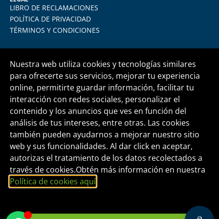
LIBRO DE RECLAMACIONES
POLÍTICA DE PRIVACIDAD
TÉRMINOS Y CONDICIONES
Nuestra web utiliza cookies y tecnologías similares
para ofrecerte sus servicios, mejorar tu experiencia
online, permitirte guardar información, facilitar tu
Central telefónica
+51 1 500 6133
interacción con redes sociales, personalizar el
contenido y los anuncios que ves en función del
análisis de tus intereses, entre otras. Las cookies
informes@fide.edu.pe
también pueden ayudarnos a mejorar nuestro sitio
web y sus funcionalidades. Al dar click en aceptar,
autorizas el tratamiento de los datos recolectados a
Edificio T-Tower Of. 2004 | Av. Rivera Navarrete
través de cookies.Obtén más información en nuestra
395 - San Isidro
Política de cookies aquí
.
FORMACIÓN INTEGRAL Y DESARROLLO
EMPRESARIAL S.A.C.