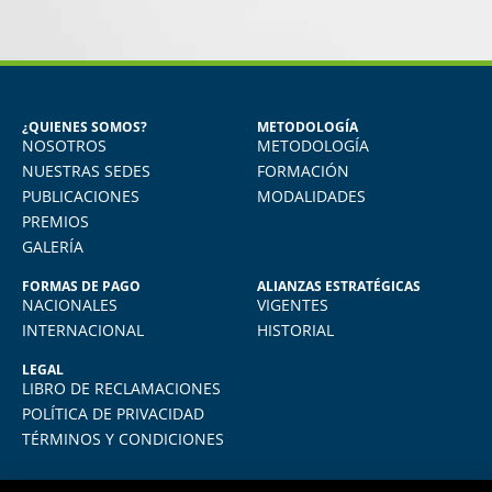
MIGUEL ANGEL DE LA CRUZ
GÓNGORA
Seguridad Industrial y Salud en el
Trabajo
¿QUIENES SOMOS?
METODOLOGÍA
NOSOTROS
METODOLOGÍA
o
Vivo en Arequipa y llevé el diploma con
total comodidad desde mi casa. La
NUESTRAS SEDES
FORMACIÓN
plataforma virtual de FIDE es muy intuitiva
PUBLICACIONES
MODALIDADES
y muy amigable. La enseñanza virtual es
PREMIOS
igual de exigente como cualquier programa
GALERÍA
presencial. Los recomiendo.
FORMAS DE PAGO
ALIANZAS ESTRATÉGICAS
NACIONALES
VIGENTES
INTERNACIONAL
HISTORIAL
LEGAL
LIBRO DE RECLAMACIONES
POLÍTICA DE PRIVACIDAD
TÉRMINOS Y CONDICIONES