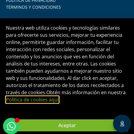
POLÍTICA DE PRIVACIDAD
TÉRMINOS Y CONDICIONES
Nuestra web utiliza cookies y tecnologías similares
para ofrecerte sus servicios, mejorar tu experiencia
online, permitirte guardar información, facilitar tu
Central telefónica
+51 1 500 6133
interacción con redes sociales, personalizar el
contenido y los anuncios que ves en función del
análisis de tus intereses, entre otras. Las cookies
informes@fide.edu.pe
también pueden ayudarnos a mejorar nuestro sitio
web y sus funcionalidades. Al dar click en aceptar,
autorizas el tratamiento de los datos recolectados a
Edificio T-Tower Of. 2004 | Av. Rivera Navarrete
través de cookies.Obtén más información en nuestra
395 - San Isidro
Política de cookies aquí
.
FORMACIÓN INTEGRAL Y DESARROLLO
EMPRESARIAL S.A.C.
Aceptar
RUC Nº 20465826160