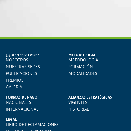
MIGUEL ANGEL DE LA CRUZ
GÓNGORA
Seguridad Industrial y Salud en el
Trabajo
¿QUIENES SOMOS?
METODOLOGÍA
NOSOTROS
METODOLOGÍA
o
Vivo en Arequipa y llevé el diploma con
total comodidad desde mi casa. La
NUESTRAS SEDES
FORMACIÓN
plataforma virtual de FIDE es muy intuitiva
PUBLICACIONES
MODALIDADES
y muy amigable. La enseñanza virtual es
PREMIOS
igual de exigente como cualquier programa
GALERÍA
presencial. Los recomiendo.
FORMAS DE PAGO
ALIANZAS ESTRATÉGICAS
NACIONALES
VIGENTES
INTERNACIONAL
HISTORIAL
LEGAL
LIBRO DE RECLAMACIONES