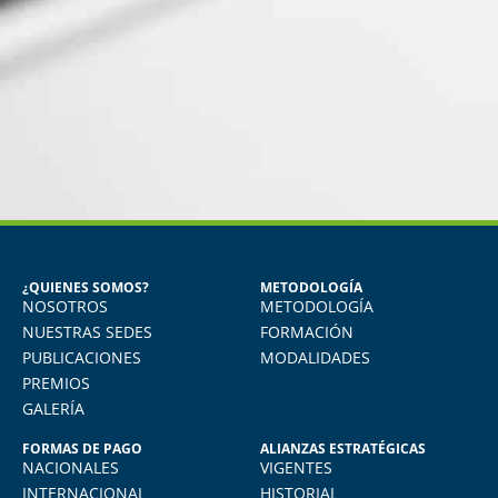
MIGUEL ANGEL DE LA CRUZ
GÓNGORA
Seguridad Industrial y Salud en el
Trabajo
¿QUIENES SOMOS?
METODOLOGÍA
NOSOTROS
METODOLOGÍA
o
Vivo en Arequipa y llevé el diploma con
total comodidad desde mi casa. La
NUESTRAS SEDES
FORMACIÓN
plataforma virtual de FIDE es muy intuitiva
PUBLICACIONES
MODALIDADES
y muy amigable. La enseñanza virtual es
PREMIOS
igual de exigente como cualquier programa
GALERÍA
presencial. Los recomiendo.
FORMAS DE PAGO
ALIANZAS ESTRATÉGICAS
NACIONALES
VIGENTES
INTERNACIONAL
HISTORIAL