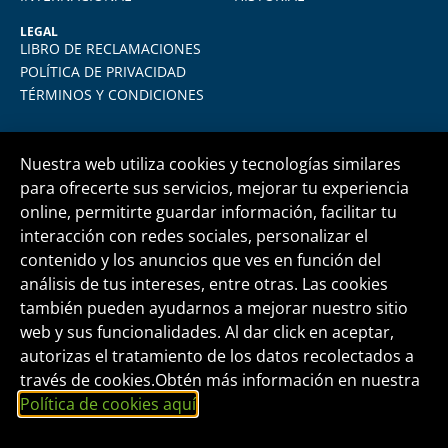
LEGAL
LIBRO DE RECLAMACIONES
POLÍTICA DE PRIVACIDAD
TÉRMINOS Y CONDICIONES
Nuestra web utiliza cookies y tecnologías similares
para ofrecerte sus servicios, mejorar tu experiencia
online, permitirte guardar información, facilitar tu
Central telefónica
+51 1 500 6133
interacción con redes sociales, personalizar el
contenido y los anuncios que ves en función del
análisis de tus intereses, entre otras. Las cookies
informes@fide.edu.pe
también pueden ayudarnos a mejorar nuestro sitio
web y sus funcionalidades. Al dar click en aceptar,
autorizas el tratamiento de los datos recolectados a
Edificio T-Tower Of. 2004 | Av. Rivera Navarrete
través de cookies.Obtén más información en nuestra
395 - San Isidro
Política de cookies aquí
.