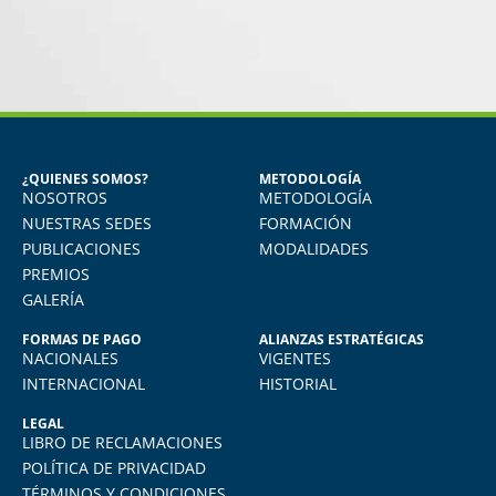
MARÍA JESÚS ALVAREZ DEL
CARPIO
Egresada del Diploma en Recursos
Humanos
¿QUIENES SOMOS?
METODOLOGÍA
NOSOTROS
METODOLOGÍA
Aprendí muchísimo. Uso todo lo aprendido
en mi quehacer diario, actualmente me
NUESTRAS SEDES
FORMACIÓN
desempeño como jefe de RRHH en la
PUBLICACIONES
MODALIDADES
empresa donde laboro.
PREMIOS
GALERÍA
FORMAS DE PAGO
ALIANZAS ESTRATÉGICAS
NACIONALES
VIGENTES
INTERNACIONAL
HISTORIAL
LEGAL
LIBRO DE RECLAMACIONES
POLÍTICA DE PRIVACIDAD
TÉRMINOS Y CONDICIONES