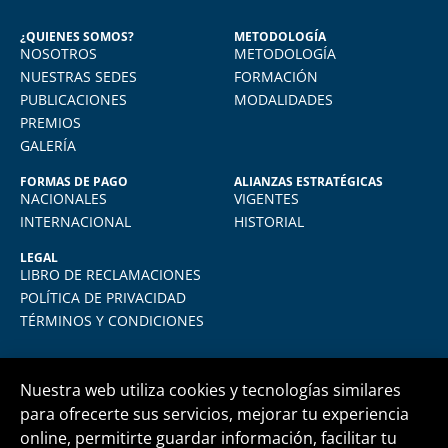
Seguridad Industrial y Salud en el
Trabajo
¿QUIENES SOMOS?
METODOLOGÍA
NOSOTROS
METODOLOGÍA
o
Vivo en Arequipa y llevé el diploma con
total comodidad desde mi casa. La
NUESTRAS SEDES
FORMACIÓN
plataforma virtual de FIDE es muy intuitiva
PUBLICACIONES
MODALIDADES
y muy amigable. La enseñanza virtual es
PREMIOS
igual de exigente como cualquier programa
GALERÍA
presencial. Los recomiendo.
FORMAS DE PAGO
ALIANZAS ESTRATÉGICAS
NACIONALES
VIGENTES
INTERNACIONAL
HISTORIAL
LEGAL
LIBRO DE RECLAMACIONES
POLÍTICA DE PRIVACIDAD
TÉRMINOS Y CONDICIONES
Nuestra web utiliza cookies y tecnologías similares
para ofrecerte sus servicios, mejorar tu experiencia
online, permitirte guardar información, facilitar tu
Central telefónica
+51 1 500 6133