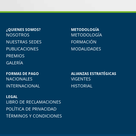
MIGUEL ANGEL DE LA CRUZ
GÓNGORA
Seguridad Industrial y Salud en el
Trabajo
¿QUIENES SOMOS?
METODOLOGÍA
NOSOTROS
METODOLOGÍA
o
Vivo en Arequipa y llevé el diploma con
total comodidad desde mi casa. La
NUESTRAS SEDES
FORMACIÓN
plataforma virtual de FIDE es muy intuitiva
PUBLICACIONES
MODALIDADES
y muy amigable. La enseñanza virtual es
PREMIOS
igual de exigente como cualquier programa
GALERÍA
presencial. Los recomiendo.
FORMAS DE PAGO
ALIANZAS ESTRATÉGICAS
NACIONALES
VIGENTES
INTERNACIONAL
HISTORIAL
LEGAL
LIBRO DE RECLAMACIONES
POLÍTICA DE PRIVACIDAD
TÉRMINOS Y CONDICIONES