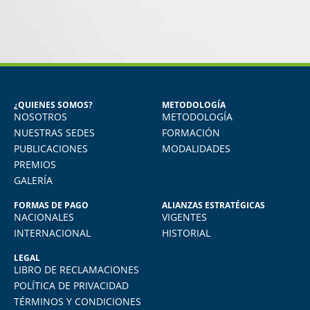
MIGUEL ANGEL DE LA CRUZ
GÓNGORA
Seguridad Industrial y Salud en el
Trabajo
¿QUIENES SOMOS?
METODOLOGÍA
NOSOTROS
METODOLOGÍA
o
Vivo en Arequipa y llevé el diploma con
total comodidad desde mi casa. La
NUESTRAS SEDES
FORMACIÓN
plataforma virtual de FIDE es muy intuitiva
PUBLICACIONES
MODALIDADES
y muy amigable. La enseñanza virtual es
PREMIOS
igual de exigente como cualquier programa
GALERÍA
presencial. Los recomiendo.
FORMAS DE PAGO
ALIANZAS ESTRATÉGICAS
NACIONALES
VIGENTES
INTERNACIONAL
HISTORIAL
LEGAL
LIBRO DE RECLAMACIONES
POLÍTICA DE PRIVACIDAD
TÉRMINOS Y CONDICIONES