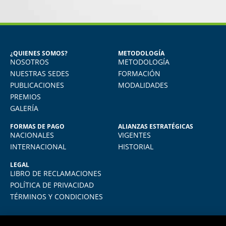
MARÍA JESÚS ALVAREZ DEL
CARPIO
Egresada del Diploma en Recursos
Humanos
¿QUIENES SOMOS?
METODOLOGÍA
NOSOTROS
METODOLOGÍA
Aprendí muchísimo. Uso todo lo aprendido
en mi quehacer diario, actualmente me
NUESTRAS SEDES
FORMACIÓN
desempeño como jefe de RRHH en la
PUBLICACIONES
MODALIDADES
empresa donde laboro.
PREMIOS
GALERÍA
FORMAS DE PAGO
ALIANZAS ESTRATÉGICAS
NACIONALES
VIGENTES
INTERNACIONAL
HISTORIAL
LEGAL
LIBRO DE RECLAMACIONES
POLÍTICA DE PRIVACIDAD
TÉRMINOS Y CONDICIONES