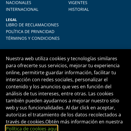
NACIONALES
VIGENTES
INTERNACIONAL
HISTORIAL
LEGAL
LIBRO DE RECLAMACIONES
POLÍTICA DE PRIVACIDAD
TÉRMINOS Y CONDICIONES
Nuestra web utiliza cookies y tecnologías similares
para ofrecerte sus servicios, mejorar tu experiencia
online, permitirte guardar información, facilitar tu
Central telefónica
+51 1 500 6133
interacción con redes sociales, personalizar el
contenido y los anuncios que ves en función del
análisis de tus intereses, entre otras. Las cookies
informes@fide.edu.pe
también pueden ayudarnos a mejorar nuestro sitio
web y sus funcionalidades. Al dar click en aceptar,
autorizas el tratamiento de los datos recolectados a
Edificio T-Tower Of. 2004 | Av. Rivera Navarrete
través de cookies.Obtén más información en nuestra
395 - San Isidro
Política de cookies aquí
.