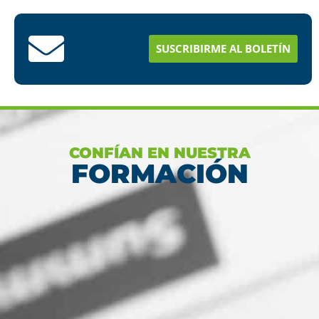
Conoce aquí como puedes terminar tus
estudios en menos tiempo
SUSCRIBIRME AL BOLETÍN
Ver más
CONFÍAN EN NUESTRA
FORMACIÓN