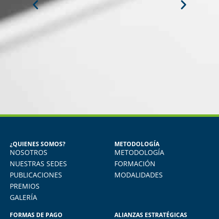
MIGUEL ANGEL DE LA CRUZ
GÓNGORA
Seguridad Industrial y Salud en el
Trabajo
¿QUIENES SOMOS?
METODOLOGÍA
NOSOTROS
METODOLOGÍA
o
Vivo en Arequipa y llevé el diploma con
total comodidad desde mi casa. La
NUESTRAS SEDES
FORMACIÓN
plataforma virtual de FIDE es muy intuitiva
PUBLICACIONES
MODALIDADES
y muy amigable. La enseñanza virtual es
PREMIOS
igual de exigente como cualquier programa
GALERÍA
presencial. Los recomiendo.
FORMAS DE PAGO
ALIANZAS ESTRATÉGICAS