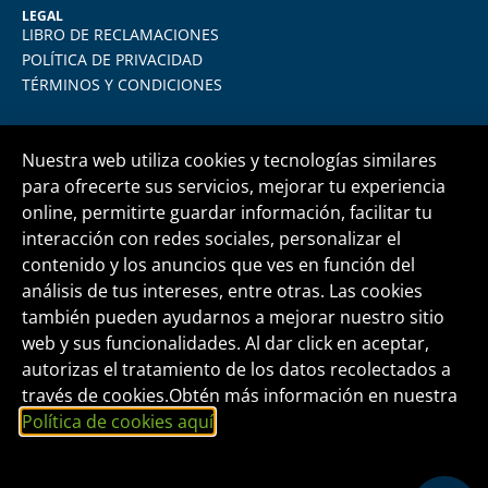
LEGAL
LIBRO DE RECLAMACIONES
POLÍTICA DE PRIVACIDAD
TÉRMINOS Y CONDICIONES
Nuestra web utiliza cookies y tecnologías similares
para ofrecerte sus servicios, mejorar tu experiencia
online, permitirte guardar información, facilitar tu
Central telefónica
+51 1 500 6133
interacción con redes sociales, personalizar el
contenido y los anuncios que ves en función del
análisis de tus intereses, entre otras. Las cookies
informes@fide.edu.pe
también pueden ayudarnos a mejorar nuestro sitio
web y sus funcionalidades. Al dar click en aceptar,
autorizas el tratamiento de los datos recolectados a
Edificio T-Tower Of. 2004 | Av. Rivera Navarrete
través de cookies.Obtén más información en nuestra
395 - San Isidro
Política de cookies aquí
.
FORMACIÓN INTEGRAL Y DESARROLLO