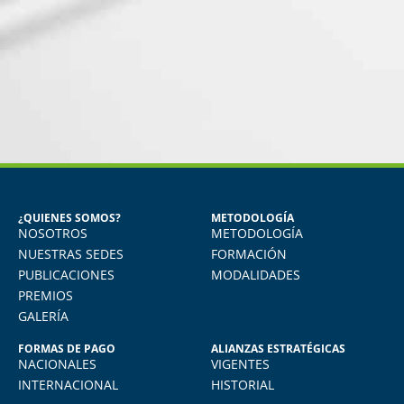
MIGUEL ANGEL DE LA CRUZ
GÓNGORA
Seguridad Industrial y Salud en el
Trabajo
¿QUIENES SOMOS?
METODOLOGÍA
NOSOTROS
METODOLOGÍA
o
Vivo en Arequipa y llevé el diploma con
total comodidad desde mi casa. La
NUESTRAS SEDES
FORMACIÓN
plataforma virtual de FIDE es muy intuitiva
PUBLICACIONES
MODALIDADES
y muy amigable. La enseñanza virtual es
PREMIOS
igual de exigente como cualquier programa
GALERÍA
presencial. Los recomiendo.
FORMAS DE PAGO
ALIANZAS ESTRATÉGICAS
NACIONALES
VIGENTES
INTERNACIONAL
HISTORIAL