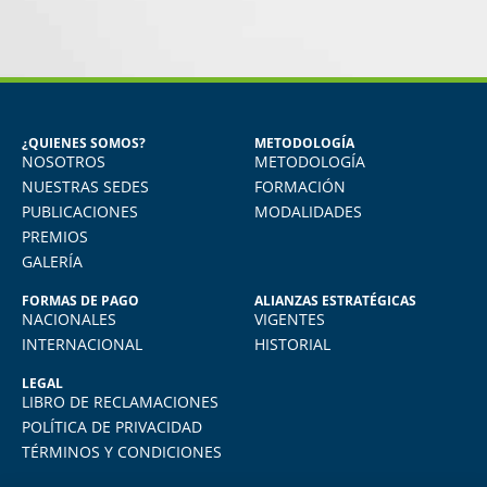
ANTONIO GUTIERREZ AVALOS
Diplomado en Salud Ocupacional y
Medicina del Trabajo
¿QUIENES SOMOS?
METODOLOGÍA
El diplomado me permitió conocer
NOSOTROS
METODOLOGÍA
aspectos relacionados a la salud de los
trabajadores y todo en el marco a la ley
NUESTRAS SEDES
FORMACIÓN
a
vigente peruana. Agradezco a FIDE por
PUBLICACIONES
MODALIDADES
mantenernos actualizados en temas tan
PREMIOS
a
importantes para nuestro desarrollo
GALERÍA
profesional.
FORMAS DE PAGO
ALIANZAS ESTRATÉGICAS
NACIONALES
VIGENTES
INTERNACIONAL
HISTORIAL
LEGAL
LIBRO DE RECLAMACIONES
POLÍTICA DE PRIVACIDAD
TÉRMINOS Y CONDICIONES