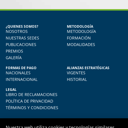
MIGUEL ANGEL DE LA CRUZ
GÓNGORA
Seguridad Industrial y Salud en el
Trabajo
¿QUIENES SOMOS?
METODOLOGÍA
NOSOTROS
METODOLOGÍA
o
Vivo en Arequipa y llevé el diploma con
total comodidad desde mi casa. La
NUESTRAS SEDES
FORMACIÓN
plataforma virtual de FIDE es muy intuitiva
PUBLICACIONES
MODALIDADES
y muy amigable. La enseñanza virtual es
PREMIOS
igual de exigente como cualquier programa
GALERÍA
presencial. Los recomiendo.
FORMAS DE PAGO
ALIANZAS ESTRATÉGICAS
NACIONALES
VIGENTES
INTERNACIONAL
HISTORIAL
LEGAL
LIBRO DE RECLAMACIONES
POLÍTICA DE PRIVACIDAD
TÉRMINOS Y CONDICIONES
Nuestra web utiliza cookies y tecnologías similares