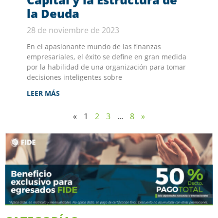
la Deuda
28 de noviembre de 2023
En el apasionante mundo de las finanzas
empresariales, el éxito se define en gran medida
por la habilidad de una organización para tomar
decisiones inteligentes sobre
LEER MÁS
«
1
2
3
…
8
»