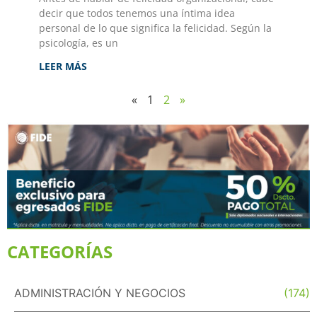
decir que todos tenemos una íntima idea
personal de lo que significa la felicidad. Según la
psicología, es un
LEER MÁS
«
1
2
»
CATEGORÍAS
ADMINISTRACIÓN Y NEGOCIOS
(174)