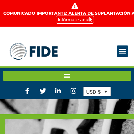
COMUNICADO IMPORTANTE: ALERTA DE SUPLANTACIÓN A
Infórmate aquí
USD $