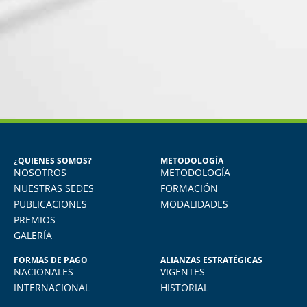
MIGUEL ANGEL DE LA CRUZ
GÓNGORA
s
Seguridad Industrial y Salud en el
Trabajo
¿QUIENES SOMOS?
METODOLOGÍA
NOSOTROS
METODOLOGÍA
do
Vivo en Arequipa y llevé el diploma con
e
total comodidad desde mi casa. La
NUESTRAS SEDES
FORMACIÓN
plataforma virtual de FIDE es muy intuitiva
PUBLICACIONES
MODALIDADES
y muy amigable. La enseñanza virtual es
PREMIOS
igual de exigente como cualquier programa
GALERÍA
presencial. Los recomiendo.
FORMAS DE PAGO
ALIANZAS ESTRATÉGICAS
NACIONALES
VIGENTES
INTERNACIONAL
HISTORIAL