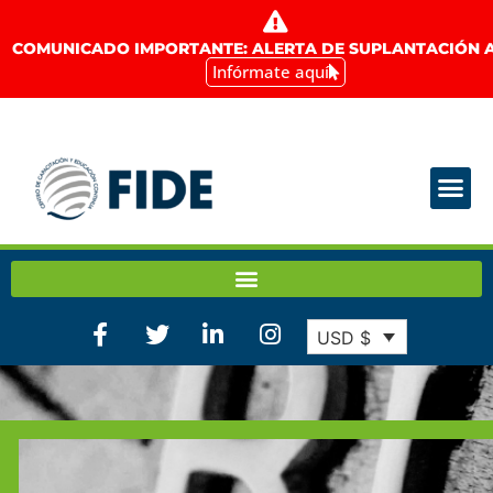
COMUNICADO IMPORTANTE: ALERTA DE SUPLANTACIÓN A
Infórmate aquí
USD $