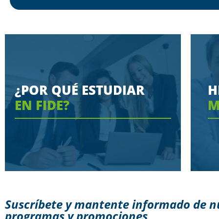
¿POR QUÉ ESTUDIAR
H
EN FIDE?
M
Suscríbete y mantente informado de n
programas y promociones
Conoce aquí las razones