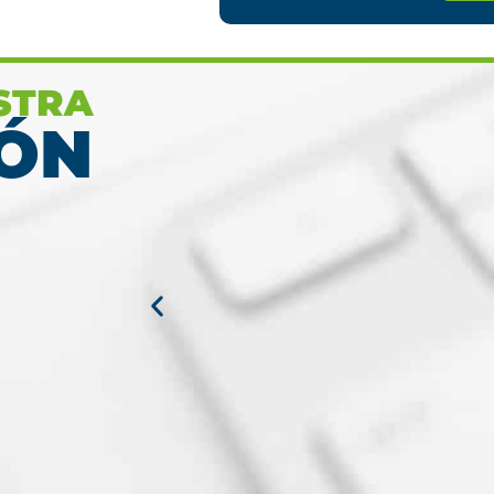
herramientas con las que
termin
contaras en tu programa
m
STRA
Ver más
ÓN