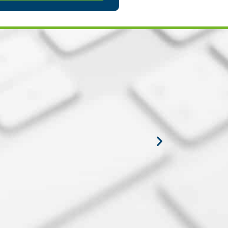
ar tus estudios en
enos tiempo
Ver más