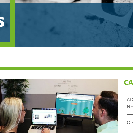
S
CA
AD
NE
CI