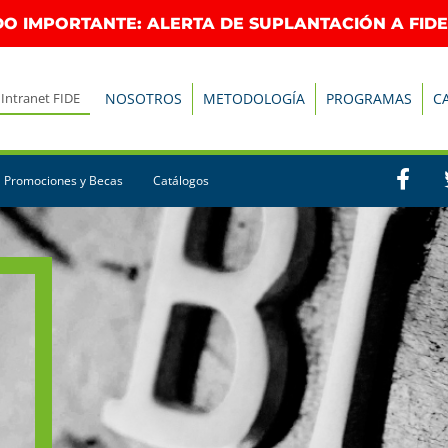
O IMPORTANTE: ALERTA DE SUPLANTACIÓN A FIDE
Intranet FIDE
NOSOTROS
METODOLOGÍA
PROGRAMAS
C
Promociones y Becas
Catálogos