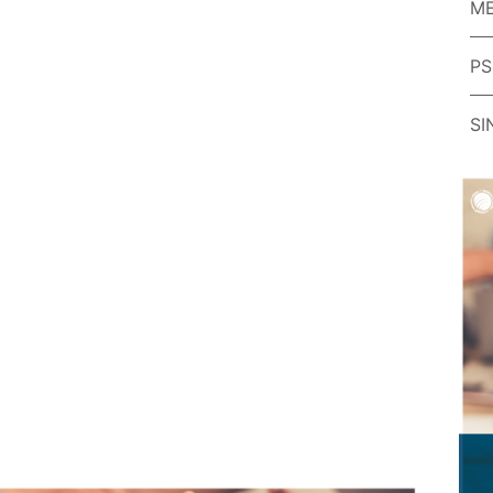
ME
PS
SI