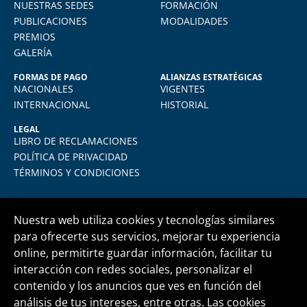
total comodidad desde mi casa. La
NUESTRAS SEDES
FORMACIÓN
plataforma virtual de FIDE es muy intuitiva
PUBLICACIONES
MODALIDADES
y muy amigable. La enseñanza virtual es
PREMIOS
igual de exigente como cualquier programa
GALERÍA
presencial. Los recomiendo.
FORMAS DE PAGO
ALIANZAS ESTRATÉGICAS
NACIONALES
VIGENTES
INTERNACIONAL
HISTORIAL
LEGAL
LIBRO DE RECLAMACIONES
POLÍTICA DE PRIVACIDAD
TÉRMINOS Y CONDICIONES
Nuestra web utiliza cookies y tecnologías similares
para ofrecerte sus servicios, mejorar tu experiencia
online, permitirte guardar información, facilitar tu
Central telefónica
+51 1 500 6133
interacción con redes sociales, personalizar el
contenido y los anuncios que ves en función del
análisis de tus intereses, entre otras. Las cookies