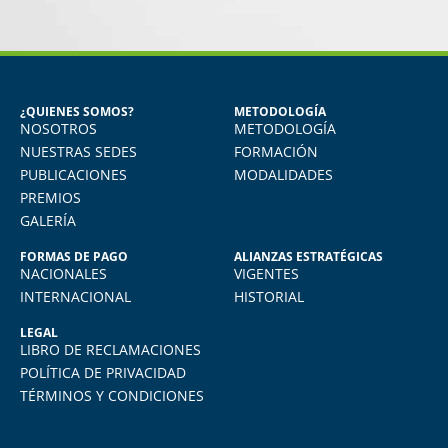
MARÍA JESÚS ALVAREZ DEL
CARPIO
Egresada del Diploma en Recursos
Humanos
¿QUIENES SOMOS?
METODOLOGÍA
NOSOTROS
METODOLOGÍA
Aprendí muchísimo. Uso todo lo aprendido
en mi quehacer diario, actualmente me
NUESTRAS SEDES
FORMACIÓN
desempeño como jefe de RRHH en la
PUBLICACIONES
MODALIDADES
empresa donde laboro.
PREMIOS
GALERÍA
FORMAS DE PAGO
ALIANZAS ESTRATÉGICAS
NACIONALES
VIGENTES
INTERNACIONAL
HISTORIAL
LEGAL
LIBRO DE RECLAMACIONES
POLÍTICA DE PRIVACIDAD
TÉRMINOS Y CONDICIONES