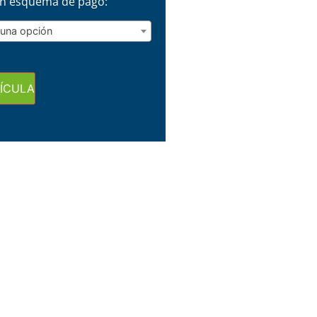
 un esquema de pago:
 una opción
ÍCULA