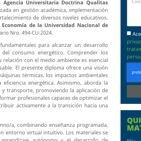
la
Agencia Universitaria Doctrina Qualitas
alizada en gestión académica, implementación
talecimiento de diversos niveles educativos.
 Economía de la Universidad Nacional de
tario Nro. 494-CU-2024.
Ace
priva
s fundamentales para alcanzar un desarrollo
trata
do del consumo energético. Comprender los
perso
su relación con el medio ambiente es esencial
able. El presente diploma ofrece una visión
máquinas térmicas, los impactos ambientales
 eficiencia energética. Asimismo, aborda la
a y transporte, promoviendo la aplicación de
 formar profesionales capaces de optimizar el
ribuir activamente a la transición hacia una
QU
lumno/a, combinando enseñanza programada,
MA
 entorno virtual intuitivo. Los materiales se
 aprendizaje autónomo y el desarrollo de