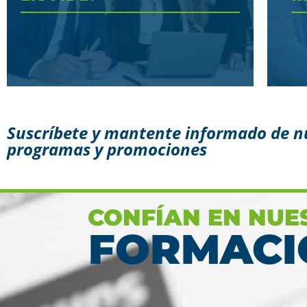
Suscríbete y mantente informado de n
programas y promociones
Conoce aquí las razones
porque nos eligen
Ver más
CONFÍAN EN NUE
FORMACI