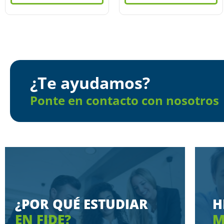
¿Te ayudamos?
Ponte en contacto con nosotros
¿POR QUÉ ESTUDIAR
H
EN FIDE?
M