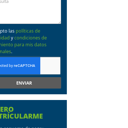
pto las
políticas de
cidad
y
condiciones de
miento para mis datos
nales
.
ENVIAR
IERO
TRÍCULARME