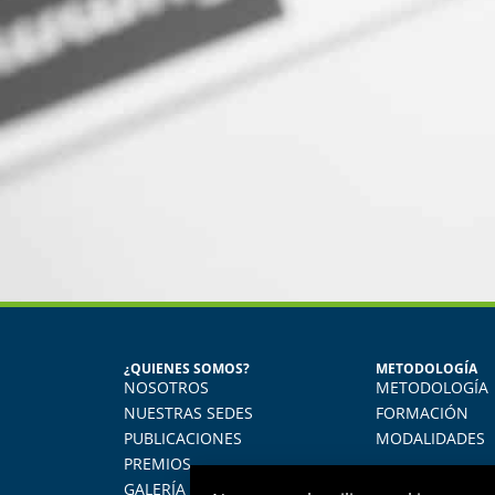
MARÍA JESÚS ALVAR
¿QUIENES SOMOS?
METODOLOGÍA
Egresada del Diploma en 
NOSOTROS
METODOLOGÍA
Aprendí muchísimo. Uso todo lo 
NUESTRAS SEDES
FORMACIÓN
diario, actualmente me desempeñ
PUBLICACIONES
MODALIDADES
empresa donde 
PREMIOS
GALERÍA