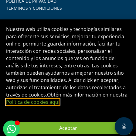
POLÍTICA DE PRIVACIDAD
TÉRMINOS Y CONDICIONES
Nuestra web utiliza cookies y tecnologías similares
para ofrecerte sus servicios, mejorar tu experiencia
online, permitirte guardar información, facilitar tu
Central telefónica
+51 1 500 6133
interacción con redes sociales, personalizar el
contenido y los anuncios que ves en función del
análisis de tus intereses, entre otras. Las cookies
informes@fide.edu.pe
también pueden ayudarnos a mejorar nuestro sitio
web y sus funcionalidades. Al dar click en aceptar,
autorizas el tratamiento de los datos recolectados a
Edificio T-Tower Of. 2004 | Av. Rivera Navarrete
través de cookies.Obtén más información en nuestra
395 - San Isidro
Política de cookies aquí
.
FORMACIÓN INTEGRAL Y DESARROLLO
EMPRESARIAL S.A.C.
Aceptar
RUC Nº 20465826160