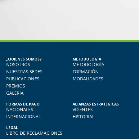
MIGUEL ANGEL DE LA CRUZ
GÓNGORA
Seguridad Industrial y Salud en el
Trabajo
¿QUIENES SOMOS?
METODOLOGÍA
NOSOTROS
METODOLOGÍA
o
Vivo en Arequipa y llevé el diploma con
total comodidad desde mi casa. La
NUESTRAS SEDES
FORMACIÓN
plataforma virtual de FIDE es muy intuitiva
PUBLICACIONES
MODALIDADES
y muy amigable. La enseñanza virtual es
PREMIOS
igual de exigente como cualquier programa
GALERÍA
presencial. Los recomiendo.
FORMAS DE PAGO
ALIANZAS ESTRATÉGICAS
NACIONALES
VIGENTES
INTERNACIONAL
HISTORIAL
LEGAL
LIBRO DE RECLAMACIONES