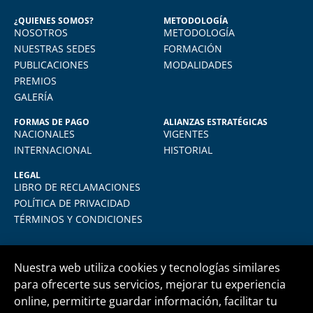
Seguridad Industrial y Salud en el
Trabajo
¿QUIENES SOMOS?
METODOLOGÍA
NOSOTROS
METODOLOGÍA
o
Vivo en Arequipa y llevé el diploma con
total comodidad desde mi casa. La
NUESTRAS SEDES
FORMACIÓN
plataforma virtual de FIDE es muy intuitiva
PUBLICACIONES
MODALIDADES
y muy amigable. La enseñanza virtual es
PREMIOS
igual de exigente como cualquier programa
GALERÍA
presencial. Los recomiendo.
FORMAS DE PAGO
ALIANZAS ESTRATÉGICAS
NACIONALES
VIGENTES
INTERNACIONAL
HISTORIAL
LEGAL
LIBRO DE RECLAMACIONES
POLÍTICA DE PRIVACIDAD
TÉRMINOS Y CONDICIONES
Nuestra web utiliza cookies y tecnologías similares
para ofrecerte sus servicios, mejorar tu experiencia
online, permitirte guardar información, facilitar tu
Central telefónica
+51 1 500 6133