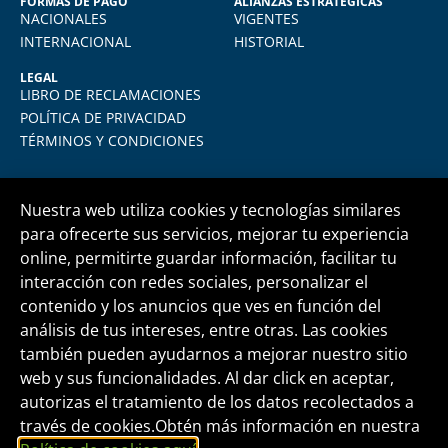
FORMAS DE PAGO
ALIANZAS ESTRATÉGICAS
NACIONALES
VIGENTES
INTERNACIONAL
HISTORIAL
LEGAL
LIBRO DE RECLAMACIONES
POLÍTICA DE PRIVACIDAD
TÉRMINOS Y CONDICIONES
Nuestra web utiliza cookies y tecnologías similares
para ofrecerte sus servicios, mejorar tu experiencia
online, permitirte guardar información, facilitar tu
Central telefónica
+51 1 500 6133
interacción con redes sociales, personalizar el
contenido y los anuncios que ves en función del
análisis de tus intereses, entre otras. Las cookies
informes@fide.edu.pe
también pueden ayudarnos a mejorar nuestro sitio
web y sus funcionalidades. Al dar click en aceptar,
autorizas el tratamiento de los datos recolectados a
Edificio T-Tower Of. 2004 | Av. Rivera Navarrete
través de cookies.Obtén más información en nuestra
395 - San Isidro