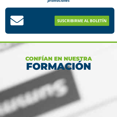
promociones
Conoce aquí como puedes terminar tus
estudios en menos tiempo
SUSCRIBIRME AL BOLETÍN
Ver más
CONFÍAN EN NUESTRA
FORMACIÓN