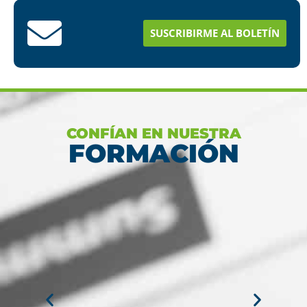
Conoce aquí como puedes terminar tus
estudios en menos tiempo
SUSCRIBIRME AL BOLETÍN
Ver más
CONFÍAN EN NUESTRA
FORMACIÓN