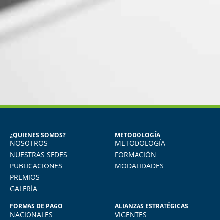
MARÍA JESÚS ALVAREZ DEL
CARPIO
Egresada del Diploma en Recursos
Humanos
¿QUIENES SOMOS?
METODOLOGÍA
NOSOTROS
METODOLOGÍA
Aprendí muchísimo. Uso todo lo aprendido
en mi quehacer diario, actualmente me
NUESTRAS SEDES
FORMACIÓN
desempeño como jefe de RRHH en la
PUBLICACIONES
MODALIDADES
empresa donde laboro.
PREMIOS
GALERÍA
FORMAS DE PAGO
ALIANZAS ESTRATÉGICAS
NACIONALES
VIGENTES