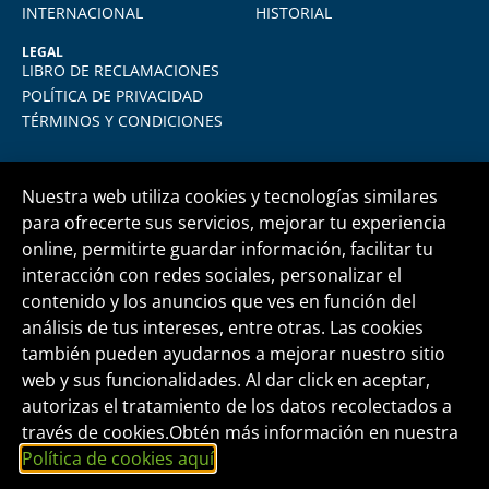
INTERNACIONAL
HISTORIAL
LEGAL
LIBRO DE RECLAMACIONES
POLÍTICA DE PRIVACIDAD
TÉRMINOS Y CONDICIONES
Nuestra web utiliza cookies y tecnologías similares
para ofrecerte sus servicios, mejorar tu experiencia
online, permitirte guardar información, facilitar tu
Central telefónica
+51 1 500 6133
interacción con redes sociales, personalizar el
contenido y los anuncios que ves en función del
análisis de tus intereses, entre otras. Las cookies
informes@fide.edu.pe
también pueden ayudarnos a mejorar nuestro sitio
web y sus funcionalidades. Al dar click en aceptar,
autorizas el tratamiento de los datos recolectados a
Edificio T-Tower Of. 2004 | Av. Rivera Navarrete
través de cookies.Obtén más información en nuestra
395 - San Isidro
Política de cookies aquí
.