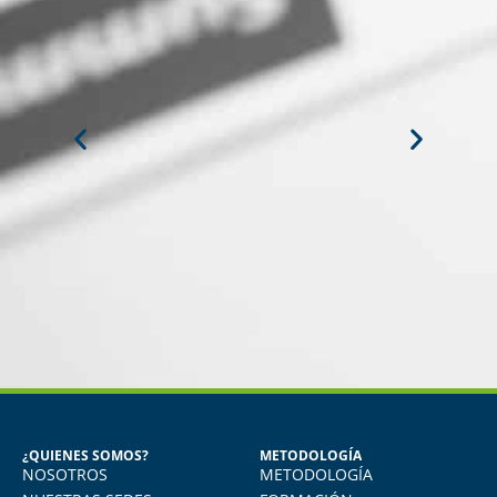
MIGUEL ANGEL DE LA CRUZ
GÓNGORA
Seguridad Industrial y Salud en el
Trabajo
¿QUIENES SOMOS?
METODOLOGÍA
NOSOTROS
METODOLOGÍA
o
Vivo en Arequipa y llevé el diploma con
total comodidad desde mi casa. La