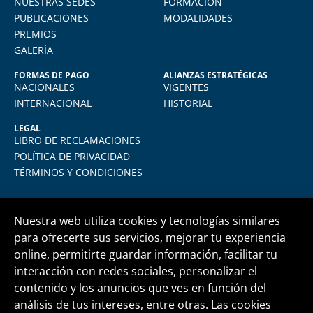
NUESTRAS SEDES
FORMACIÓN
plataforma virtual de FIDE es muy intuitiva
PUBLICACIONES
MODALIDADES
y muy amigable. La enseñanza virtual es
PREMIOS
igual de exigente como cualquier programa
GALERÍA
presencial. Los recomiendo.
FORMAS DE PAGO
ALIANZAS ESTRATÉGICAS
NACIONALES
VIGENTES
INTERNACIONAL
HISTORIAL
LEGAL
LIBRO DE RECLAMACIONES
POLÍTICA DE PRIVACIDAD
TÉRMINOS Y CONDICIONES
Nuestra web utiliza cookies y tecnologías similares
para ofrecerte sus servicios, mejorar tu experiencia
online, permitirte guardar información, facilitar tu
Central telefónica
+51 1 500 6133
interacción con redes sociales, personalizar el
contenido y los anuncios que ves en función del
análisis de tus intereses, entre otras. Las cookies