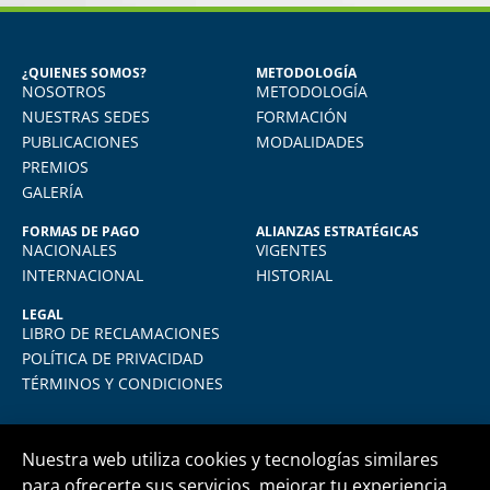
GÓNGORA
Seguridad Industrial y Salud en el
Trabajo
¿QUIENES SOMOS?
METODOLOGÍA
NOSOTROS
METODOLOGÍA
do
Vivo en Arequipa y llevé el diploma con
total comodidad desde mi casa. La
NUESTRAS SEDES
FORMACIÓN
plataforma virtual de FIDE es muy intuitiva
PUBLICACIONES
MODALIDADES
y muy amigable. La enseñanza virtual es
PREMIOS
igual de exigente como cualquier programa
GALERÍA
presencial. Los recomiendo.
FORMAS DE PAGO
ALIANZAS ESTRATÉGICAS
NACIONALES
VIGENTES
INTERNACIONAL
HISTORIAL
LEGAL
LIBRO DE RECLAMACIONES
POLÍTICA DE PRIVACIDAD
TÉRMINOS Y CONDICIONES
Nuestra web utiliza cookies y tecnologías similares
para ofrecerte sus servicios, mejorar tu experiencia