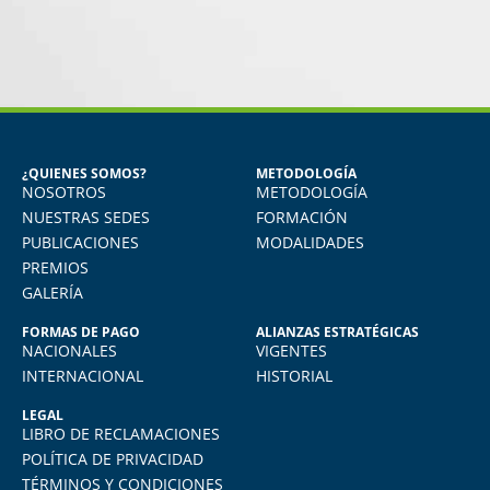
DEL
MIGUEL ANGEL DE LA CRUZ
GÓNGORA
ursos
Seguridad Industrial y Salud en el
Trabajo
¿QUIENES SOMOS?
METODOLOGÍA
NOSOTROS
METODOLOGÍA
rendido
Vivo en Arequipa y llevé el diploma con
nte me
total comodidad desde mi casa. La
NUESTRAS SEDES
FORMACIÓN
n la
plataforma virtual de FIDE es muy intuitiva
PUBLICACIONES
MODALIDADES
y muy amigable. La enseñanza virtual es
PREMIOS
igual de exigente como cualquier programa
GALERÍA
presencial. Los recomiendo.
FORMAS DE PAGO
ALIANZAS ESTRATÉGICAS
NACIONALES
VIGENTES
INTERNACIONAL
HISTORIAL
LEGAL
LIBRO DE RECLAMACIONES
POLÍTICA DE PRIVACIDAD
TÉRMINOS Y CONDICIONES