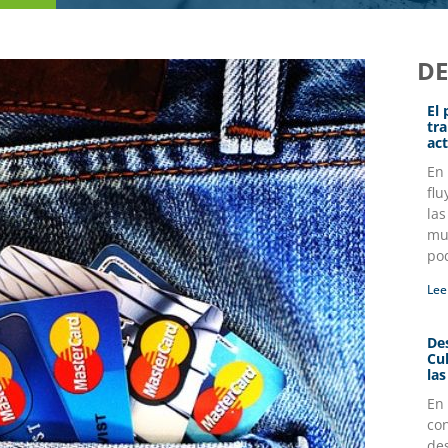
D
El
tr
act
En
flu
la
mul
po
Lee
Des
Cu
la
En
co
des