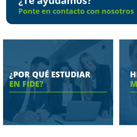
¿Te ayudamos?
Ponte en contacto con nosotros
¿POR QUÉ ESTUDIAR
H
EN FIDE?
M