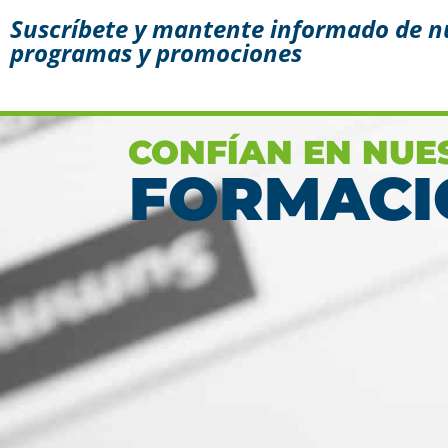
Suscríbete y mantente informado de n
programas y promociones
Conoce aquí las razones
porque nos eligen
Ver más
CONFÍAN EN NUE
FORMACI