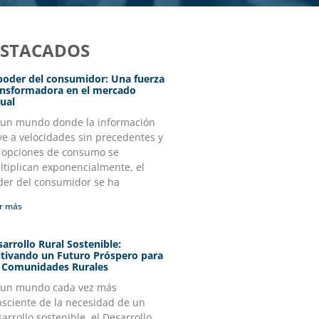
ESTACADOS
 poder del consumidor: Una fuerza
ansformadora en el mercado
ual
 un mundo donde la información
ye a velocidades sin precedentes y
s opciones de consumo se
tiplican exponencialmente, el
der del consumidor se ha
r más
arrollo Rural Sostenible:
ltivando un Futuro Próspero para
s Comunidades Rurales
 un mundo cada vez más
nsciente de la necesidad de un
arrollo sostenible, el Desarrollo