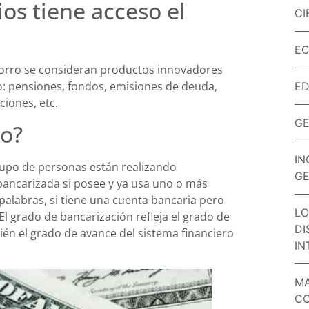
ios tiene acceso el
CI
EC
ahorro se consideran productos innovadores
ro: pensiones, fondos, emisiones de deuda,
E
ciones, etc.
GE
io?
IN
rupo de personas están realizando
GE
bancarizada si posee y ya usa uno o más
palabras, si tiene una cuenta bancaria pero
LO
l grado de bancarización refleja el grado de
DI
ién el grado de avance del sistema financiero
IN
MA
CO