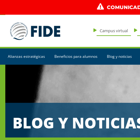
COMUNICAD
Campus virtual
Alianzas estratégicas
Beneficios para alumnos
Blog y noticias
BLOG Y NOTICIA