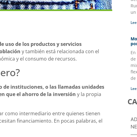
Ru
un
Lee
Mo
de uso de los productos y servicios
po
oblación
y también está relacionada con el
En
onómica y el consumo de recursos.
de 
mi
iero?
fle
de
 de instituciones, o las llamadas unidades
Lee
n que el ahorro de la inversión
y la propia
CA
tuar como intermediario entre quienes tienen
AD
cesitan financiamiento. En pocas palabras, el
NE