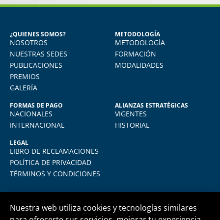
CARPIO
GÓN
resada del Diploma en Recursos
Seguridad Industr
Humanos
Trab
¿QUIENES SOMOS?
METODOLOGÍA
NOSOTROS
METODOLOGÍA
dí muchísimo. Uso todo lo aprendido
Vivo en Arequipa y l
mi quehacer diario, actualmente me
total comodidad d
NUESTRAS SEDES
FORMACIÓN
sempeño como jefe de RRHH en la
plataforma virtual de 
PUBLICACIONES
MODALIDADES
empresa donde laboro.
y muy amigable. La e
PREMIOS
igual de exigente com
GALERÍA
presencial. Lo
FORMAS DE PAGO
ALIANZAS ESTRATÉGICAS
NACIONALES
VIGENTES
INTERNACIONAL
HISTORIAL
LEGAL
LIBRO DE RECLAMACIONES
POLÍTICA DE PRIVACIDAD
TÉRMINOS Y CONDICIONES
Nuestra web utiliza cookies y tecnologías similares
para ofrecerte sus servicios, mejorar tu experiencia