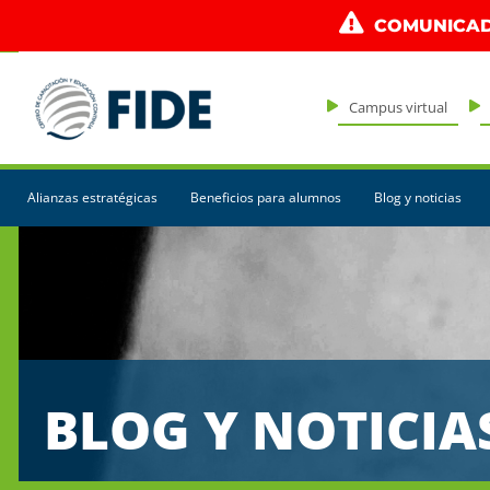
COMUNICAD
Campus virtual
Alianzas estratégicas
Beneficios para alumnos
Blog y noticias
BLOG Y NOTICIA