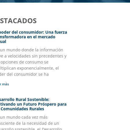
ESTACADOS
 poder del consumidor: Una fuerza
ansformadora en el mercado
ual
 un mundo donde la información
ye a velocidades sin precedentes y
s opciones de consumo se
tiplican exponencialmente, el
der del consumidor se ha
r más
arrollo Rural Sostenible:
ltivando un Futuro Próspero para
s Comunidades Rurales
 un mundo cada vez más
nsciente de la necesidad de un
arrollo sostenible, el Desarrollo