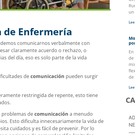
Ru
un
Lee
a de Enfermería
Mo
podemos comunicarnos verbalmente con
po
esar claramente acuerdo o rechazo, o
En
s del día, eso es solo parte de la vida
de 
mi
fle
ficultades de
comunicación
pueden surgir
de
Lee
everamente restringida de repente, esto tiene
CA
ados.
os problemas de
comunicación
a menudo
AD
s. Esto dificulta innecesariamente la vida de
NE
ita cuidados y es fácil de prevenir. Por lo