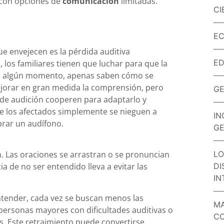
r con opciones de
comunicación
limitadas.
CI
EC
 envejecen es la pérdida auditiva
E
 los familiares tienen que luchar para que la
En algún momento, apenas saben cómo se
jorar en gran medida la comprensión, pero
GE
de audición cooperen para adaptarlo y
e los afectados simplemente se nieguen a
IN
prar un audífono.
GE
LO
n. Las oraciones se arrastran o se pronuncian
DI
 de no ser entendido lleva a evitar las
IN
ntender, cada vez se buscan menos las
MA
personas mayores con dificultades auditivas o
CO
as. Este retraimiento puede convertirse