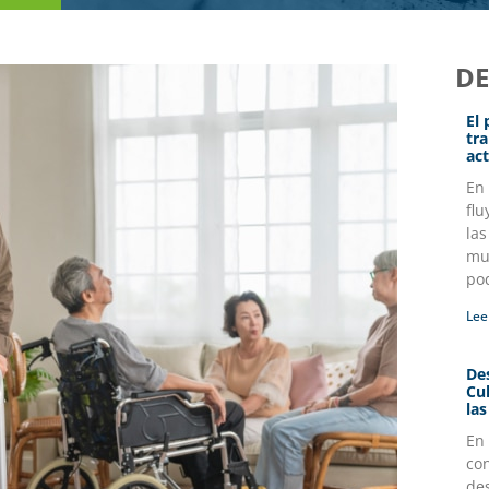
D
El
tr
act
En
flu
la
mul
po
Lee
Des
Cu
la
En
co
des