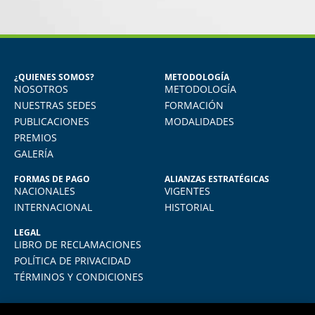
MIGUEL ANGEL DE LA CRUZ
GÓNGORA
Seguridad Industrial y Salud en el
Trabajo
¿QUIENES SOMOS?
METODOLOGÍA
NOSOTROS
METODOLOGÍA
o
Vivo en Arequipa y llevé el diploma con
total comodidad desde mi casa. La
NUESTRAS SEDES
FORMACIÓN
plataforma virtual de FIDE es muy intuitiva
PUBLICACIONES
MODALIDADES
y muy amigable. La enseñanza virtual es
PREMIOS
igual de exigente como cualquier programa
GALERÍA
presencial. Los recomiendo.
FORMAS DE PAGO
ALIANZAS ESTRATÉGICAS
NACIONALES
VIGENTES
INTERNACIONAL
HISTORIAL
LEGAL
LIBRO DE RECLAMACIONES
POLÍTICA DE PRIVACIDAD
TÉRMINOS Y CONDICIONES