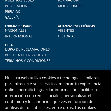
NUESTRAS SEDES
FORMACIÓN
plataforma virtual de FIDE es muy intuitiva
PUBLICACIONES
MODALIDADES
y muy amigable. La enseñanza virtual es
PREMIOS
igual de exigente como cualquier programa
GALERÍA
presencial. Los recomiendo.
FORMAS DE PAGO
ALIANZAS ESTRATÉGICAS
NACIONALES
VIGENTES
INTERNACIONAL
HISTORIAL
LEGAL
LIBRO DE RECLAMACIONES
POLÍTICA DE PRIVACIDAD
TÉRMINOS Y CONDICIONES
Nuestra web utiliza cookies y tecnologías similares
para ofrecerte sus servicios, mejorar tu experiencia
online, permitirte guardar información, facilitar tu
Central telefónica
+51 1 500 6133
interacción con redes sociales, personalizar el
contenido y los anuncios que ves en función del
análisis de tus intereses, entre otras. Las cookies
informes@fide.edu.pe