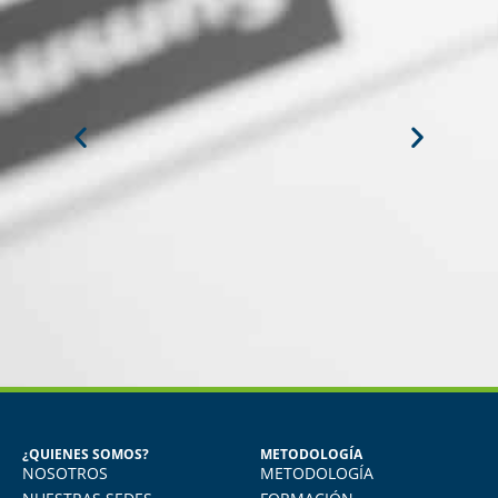
MIGUEL ANGEL DE LA CRUZ
GÓNGORA
Seguridad Industrial y Salud en el
Trabajo
¿QUIENES SOMOS?
METODOLOGÍA
NOSOTROS
METODOLOGÍA
o
Vivo en Arequipa y llevé el diploma con
total comodidad desde mi casa. La