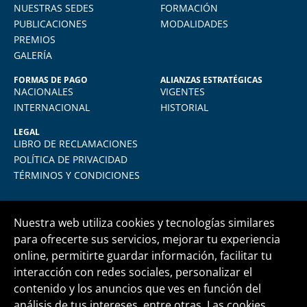
total comodidad desde mi casa. La
NUESTRAS SEDES
FORMACIÓN
plataforma virtual de FIDE es muy intuitiva
PUBLICACIONES
MODALIDADES
y muy amigable. La enseñanza virtual es
PREMIOS
igual de exigente como cualquier programa
GALERÍA
presencial. Los recomiendo.
FORMAS DE PAGO
ALIANZAS ESTRATÉGICAS
NACIONALES
VIGENTES
INTERNACIONAL
HISTORIAL
LEGAL
LIBRO DE RECLAMACIONES
POLÍTICA DE PRIVACIDAD
TÉRMINOS Y CONDICIONES
Nuestra web utiliza cookies y tecnologías similares
para ofrecerte sus servicios, mejorar tu experiencia
online, permitirte guardar información, facilitar tu
Central telefónica
+51 1 500 6133
interacción con redes sociales, personalizar el
contenido y los anuncios que ves en función del
análisis de tus intereses, entre otras. Las cookies