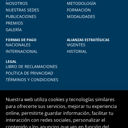
NOSOTROS
METODOLOGÍA
o
Vivo en Arequipa y llevé el diploma con
total comodidad desde mi casa. La
NUESTRAS SEDES
FORMACIÓN
plataforma virtual de FIDE es muy intuitiva
PUBLICACIONES
MODALIDADES
y muy amigable. La enseñanza virtual es
PREMIOS
igual de exigente como cualquier programa
GALERÍA
presencial. Los recomiendo.
FORMAS DE PAGO
ALIANZAS ESTRATÉGICAS
NACIONALES
VIGENTES
INTERNACIONAL
HISTORIAL
LEGAL
LIBRO DE RECLAMACIONES
POLÍTICA DE PRIVACIDAD
TÉRMINOS Y CONDICIONES
Nuestra web utiliza cookies y tecnologías similares
para ofrecerte sus servicios, mejorar tu experiencia
online, permitirte guardar información, facilitar tu
Central telefónica
+51 1 500 6133
interacción con redes sociales, personalizar el
contenido y los anuncios que ves en función del