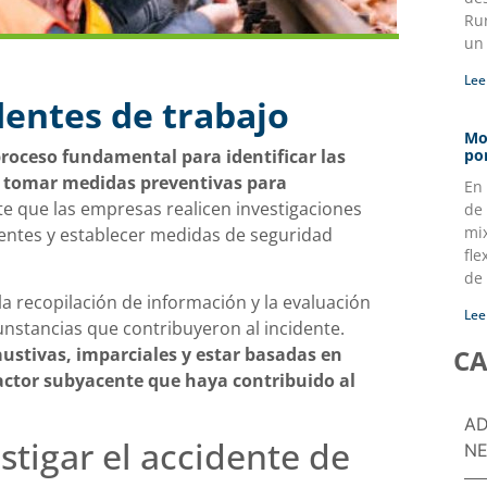
Ru
un
Lee
dentes de trabajo
Mo
proceso fundamental para identificar las
po
y tomar medidas preventivas para
En
e que las empresas realicen investigaciones
de 
mi
entes y establecer medidas de seguridad
fle
de
la recopilación de información y la evaluación
Lee
unstancias que contribuyeron al incidente.
CA
ustivas, imparciales y estar basadas en
 factor subyacente que haya contribuido al
AD
stigar el accidente de
NE