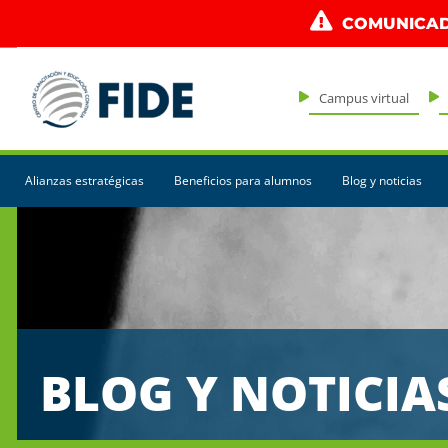
COMUNICAD
Campus virtual
Alianzas estratégicas
Beneficios para alumnos
Blog y noticias
BLOG Y NOTICIA