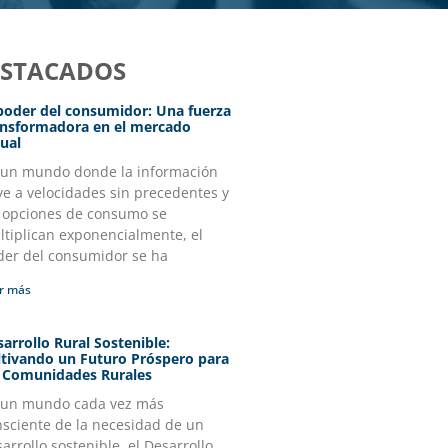
ESTACADOS
 poder del consumidor: Una fuerza
ansformadora en el mercado
ual
 un mundo donde la información
ye a velocidades sin precedentes y
s opciones de consumo se
tiplican exponencialmente, el
der del consumidor se ha
r más
arrollo Rural Sostenible:
ltivando un Futuro Próspero para
s Comunidades Rurales
 un mundo cada vez más
nsciente de la necesidad de un
arrollo sostenible, el Desarrollo