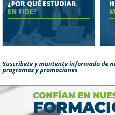
¿POR QUÉ ESTUDIAR
H
EN FIDE?
M
Suscríbete y mantente informado de n
programas y promociones
Conoce aquí las razones
porque nos eligen
Ver más
CONFÍAN EN NUE
FORMACI