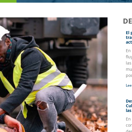
D
El
tr
act
En
flu
la
mul
po
Lee
Des
Cu
la
En
co
des