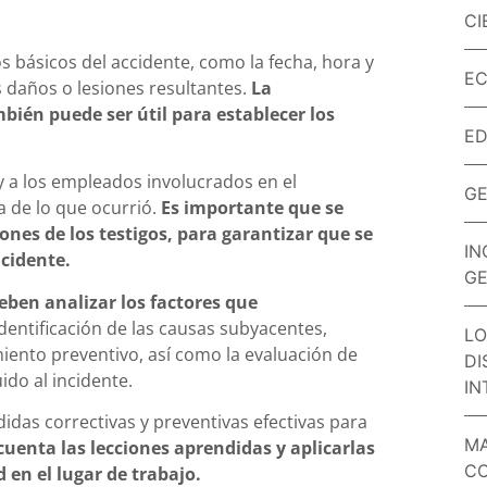
CI
os básicos del accidente, como la fecha, hora y
EC
s daños o lesiones resultantes.
La
mbién puede ser útil para establecer los
E
 y a los empleados involucrados en el
GE
 de lo que ocurrió.
Es importante que se
ones de los testigos, para garantizar que se
IN
ncidente.
GE
eben analizar los factores que
identificación de las causas subyacentes,
LO
miento preventivo, así como la evaluación de
DI
do al incidente.
IN
idas correctivas y preventivas efectivas para
MA
cuenta las lecciones aprendidas y aplicarlas
CO
 en el lugar de trabajo.