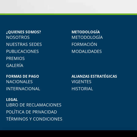
MIGUEL ANGEL DE LA CRUZ
GÓNGORA
Seguridad Industrial y Salud en el
Trabajo
¿QUIENES SOMOS?
METODOLOGÍA
NOSOTROS
METODOLOGÍA
o
Vivo en Arequipa y llevé el diploma con
total comodidad desde mi casa. La
NUESTRAS SEDES
FORMACIÓN
plataforma virtual de FIDE es muy intuitiva
PUBLICACIONES
MODALIDADES
y muy amigable. La enseñanza virtual es
PREMIOS
igual de exigente como cualquier programa
GALERÍA
presencial. Los recomiendo.
FORMAS DE PAGO
ALIANZAS ESTRATÉGICAS
NACIONALES
VIGENTES
INTERNACIONAL
HISTORIAL
LEGAL
LIBRO DE RECLAMACIONES
POLÍTICA DE PRIVACIDAD
TÉRMINOS Y CONDICIONES