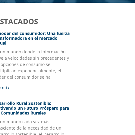
ESTACADOS
 poder del consumidor: Una fuerza
ansformadora en el mercado
ual
 un mundo donde la información
ye a velocidades sin precedentes y
s opciones de consumo se
tiplican exponencialmente, el
der del consumidor se ha
r más
arrollo Rural Sostenible:
ltivando un Futuro Próspero para
s Comunidades Rurales
 un mundo cada vez más
nsciente de la necesidad de un
arrollo sostenible, el Desarrollo