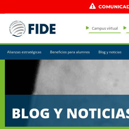
COMUNICAD
Campus virtual
Alianzas estratégicas
Beneficios para alumnos
Blog y noticias
BLOG Y NOTICIA