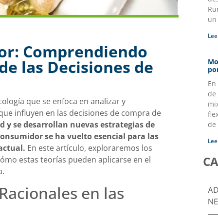
Ru
un
Lee
dor: Comprendiendo
de las Decisiones de
Mo
po
En
de 
ología que se enfoca en analizar y
mi
ue influyen en las decisiones de compra de
fle
d y se desarrollan nuevas estrategias de
de
nsumidor se ha vuelto esencial para las
Lee
actual.
En este artículo, exploraremos los
CA
cómo estas teorías pueden aplicarse en el
a.
Racionales en las
AD
NE