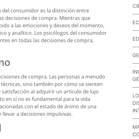
CI
 del consumidor es la distinción entre
las decisiones de compra. Mientras que
EC
ido a las emociones y deseos del momento,
co y analítico. Los psicólogos del consumidor
E
ntes en todas las decisiones de compra,
GE
mo
IN
ecisiones de compra. Las personas a menudo
GE
 técnicas, sino también por cómo se sienten
satisfacción al adquirir un artículo de lujo
LO
to en sí no es fundamental para la vida
DI
lacionadas con el estado de ánimo de una
IN
llevar a decisiones impulsivas.
l
MA
CO