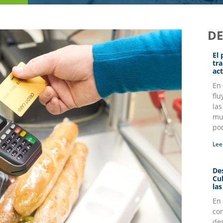
D
El
tr
act
En
flu
la
mul
po
Lee
Des
Cu
la
En
co
des