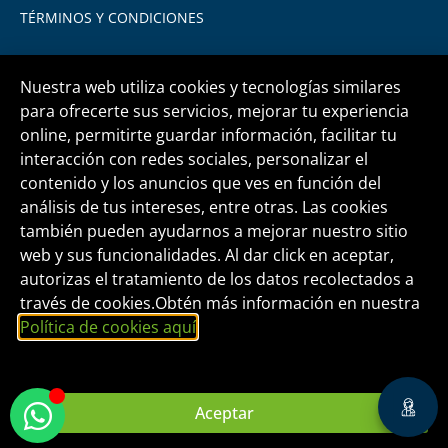
TÉRMINOS Y CONDICIONES
Nuestra web utiliza cookies y tecnologías similares
para ofrecerte sus servicios, mejorar tu experiencia
online, permitirte guardar información, facilitar tu
Central telefónica
+51 1 500 6133
interacción con redes sociales, personalizar el
contenido y los anuncios que ves en función del
análisis de tus intereses, entre otras. Las cookies
informes@fide.edu.pe
también pueden ayudarnos a mejorar nuestro sitio
web y sus funcionalidades. Al dar click en aceptar,
autorizas el tratamiento de los datos recolectados a
Edificio T-Tower Of. 2004 | Av. Rivera Navarrete
través de cookies.Obtén más información en nuestra
395 - San Isidro
Política de cookies aquí
.
FORMACIÓN INTEGRAL Y DESARROLLO
EMPRESARIAL S.A.C.
Aceptar
RUC Nº 20465826160