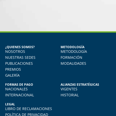
ÍA JESÚS ALVAREZ DEL
MIGUEL ANGEL D
CARPIO
GÓNGOR
da del Diploma en Recursos
Seguridad Industrial 
Humanos
Trabajo
¿QUIENES SOMOS?
METODOLOGÍA
NOSOTROS
METODOLOGÍA
uchísimo. Uso todo lo aprendido
Vivo en Arequipa y llevé
uehacer diario, actualmente me
total comodidad desde
NUESTRAS SEDES
FORMACIÓN
eño como jefe de RRHH en la
plataforma virtual de FIDE
PUBLICACIONES
MODALIDADES
empresa donde laboro.
y muy amigable. La enseñ
PREMIOS
igual de exigente como cu
GALERÍA
presencial. Los re
FORMAS DE PAGO
ALIANZAS ESTRATÉGICAS
NACIONALES
VIGENTES
INTERNACIONAL
HISTORIAL
LEGAL
LIBRO DE RECLAMACIONES
POLÍTICA DE PRIVACIDAD