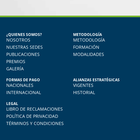
MIGUEL ANGEL DE LA CRUZ
GÓNGORA
Seguridad Industrial y Salud en el
Trabajo
¿QUIENES SOMOS?
METODOLOGÍA
NOSOTROS
METODOLOGÍA
o
Vivo en Arequipa y llevé el diploma con
total comodidad desde mi casa. La
NUESTRAS SEDES
FORMACIÓN
plataforma virtual de FIDE es muy intuitiva
PUBLICACIONES
MODALIDADES
y muy amigable. La enseñanza virtual es
PREMIOS
igual de exigente como cualquier programa
GALERÍA
presencial. Los recomiendo.
FORMAS DE PAGO
ALIANZAS ESTRATÉGICAS
NACIONALES
VIGENTES
INTERNACIONAL
HISTORIAL
LEGAL
LIBRO DE RECLAMACIONES
POLÍTICA DE PRIVACIDAD
TÉRMINOS Y CONDICIONES