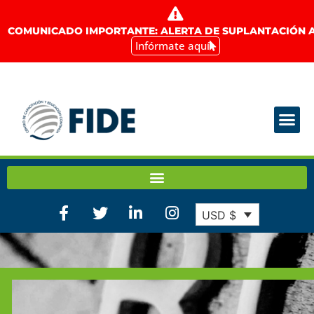
COMUNICADO IMPORTANTE: ALERTA DE SUPLANTACIÓN A
Infórmate aquí
USD $